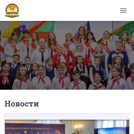
П
Е
Р
Е
К
Л
Ю
Ч
И
Т
Ь
Н
А
В
И
Г
Новости
А
Ц
И
Ю